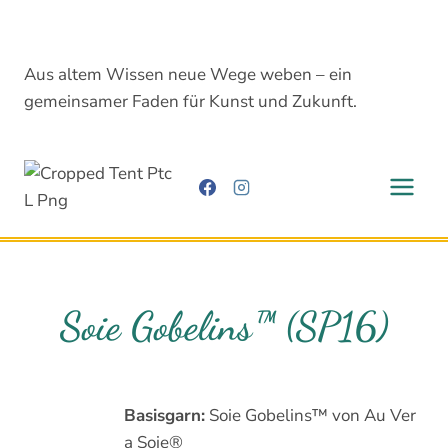
Zum
Inhalt
springen
Aus altem Wissen neue Wege weben – ein
gemeinsamer Faden für Kunst und Zukunft.
Soie Gobelins™ (SP16)
Basisgarn:
Soie Gobelins™ von Au Ver
a Soie®