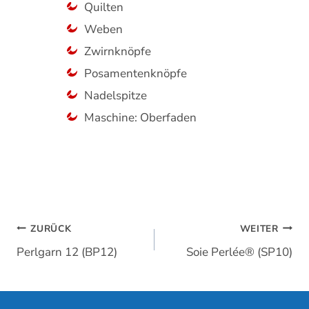
Quilten
Weben
Zwirnknöpfe
Posamentenknöpfe
Nadelspitze
Maschine: Oberfaden
Beitragsnavigation
ZURÜCK
WEITER
Perlgarn 12 (BP12)
Soie Perlée® (SP10)