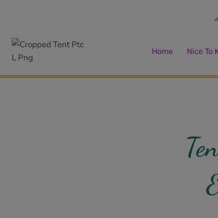
Zum
Inhalt
A
springen
Home
Nice To
Ten
E