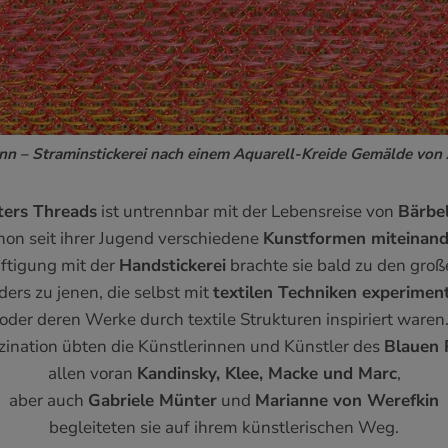
nn – Straminstickerei nach einem Aquarell-Kreide Gemälde von
ters Threads
ist untrennbar mit der Lebensreise von
Bärbel
chon seit ihrer Jugend verschiedene
Kunstformen miteinand
äftigung mit der
Handstickerei
brachte sie bald zu den gro
ers zu jenen, die selbst mit
textilen Techniken experiment
oder deren Werke durch textile Strukturen inspiriert waren
zination übten die Künstlerinnen und Künstler des
Blauen 
allen voran
Kandinsky, Klee, Macke und Marc
,
aber auch
Gabriele Münter
und
Marianne von Werefkin
begleiteten sie auf ihrem künstlerischen Weg.