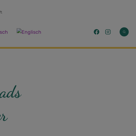
t.
eads
er