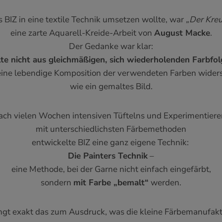
s BIZ in eine textile Technik umsetzen wollte, war
„Der Kre
eine zarte Aquarell-Kreide-Arbeit von
August Macke
.
Der Gedanke war klar:
lte nicht aus gleichmäßigen, sich wiederholenden Farbfo
eine lebendige Komposition der verwendeten Farben widers
wie ein gemaltes Bild.
ach vielen Wochen intensiven Tüftelns und Experimentiere
mit unterschiedlichsten Färbemethoden
entwickelte BIZ eine ganz eigene Technik:
Die Painters Technik
–
eine Methode, bei der Garne nicht einfach eingefärbt,
sondern
mit Farbe „bemalt“
werden.
ngt exakt das zum Ausdruck, was die kleine Färbemanufaktu