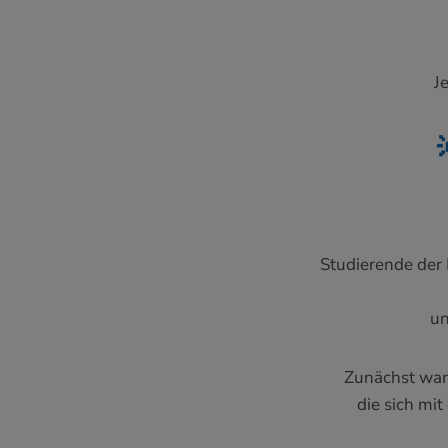
J
Studierende der I
un
Zunächst war 
die sich mi