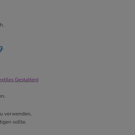
h.
g
xtiles Gestalten
)
en.
 zu verwenden,
igen sollte.