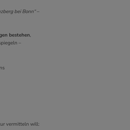
uzberg bei Bonn“
–
lgen bestehen
,
piegeln –
ns
r vermitteln will: