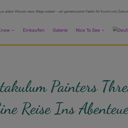
us altem Wissen neue Wege weben – ein gemeinsamer Faden für Kunst und Zukunf
 Know
Einkaufen
Galerie
Nice To See
takulum Painters Thr
ine Reise Ins Abenteu