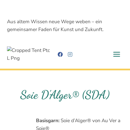
Zum
Inhalt
springen
Aus altem Wissen neue Wege weben – ein
gemeinsamer Faden für Kunst und Zukunft.
Soie D’Alger® (SDA)
Basisgarn:
Soie d’Alger® von Au Ver a
Soie®