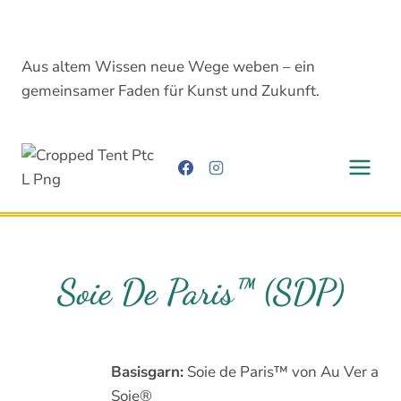
Zum
Inhalt
springen
Aus altem Wissen neue Wege weben – ein
gemeinsamer Faden für Kunst und Zukunft.
Soie De Paris™ (SDP)
Basisgarn:
Soie de Paris™ von Au Ver a
Soie®