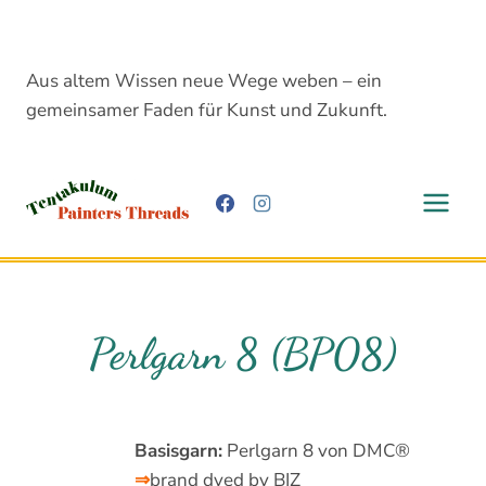
Zum
Inhalt
springen
Aus altem Wissen neue Wege weben – ein
gemeinsamer Faden für Kunst und Zukunft.
Perlgarn 8 (BP08)
Basisgarn:
Perlgarn 8 von DMC®
⇒
brand dyed by BIZ