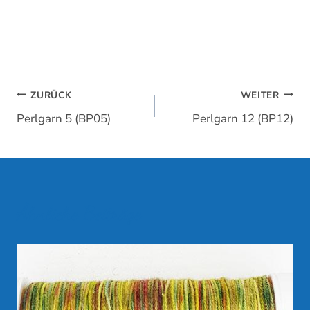
Beitragsnavigation
ZURÜCK
WEITER
Perlgarn 5 (BP05)
Perlgarn 12 (BP12)
Ähnliche Beiträge