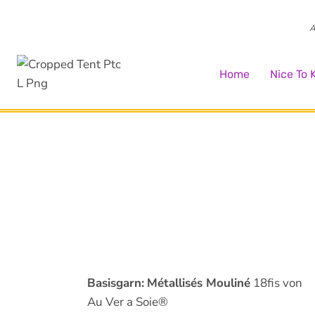
Zum
Inhalt
A
springen
Home
Nice To
Basisgarn:
Métallisés Mouliné
18fis von
Au Ver a Soie®