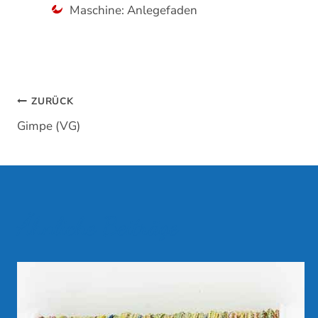
Maschine: Anlegefaden
Beitragsnavigation
ZURÜCK
Gimpe (VG)
Ähnliche Beiträge